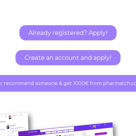
Already registered? Apply!
Create an account and apply!
r recommend someone & get 1000€ from pharmatch.co