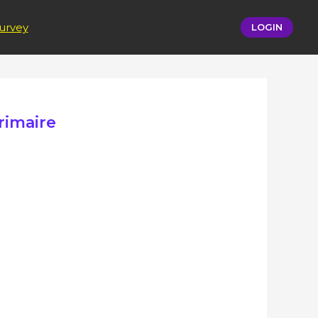
urvey
LOGIN
rimaire