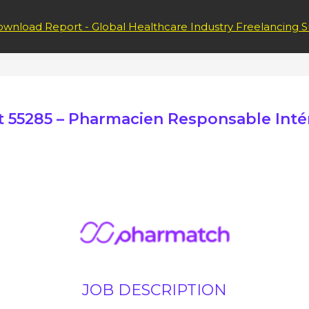
wnload Report - Global Healthcare Industry Freelancing S
t 55285 – Pharmacien Responsable Inté
JOB DESCRIPTION